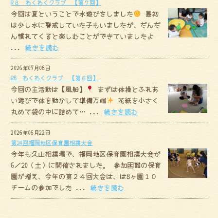
R８ わくわくクラブ 【第７回】
今回は夏ということで水遊びをしました
最初
は少し水に警戒していた子もいましたが、だんだ
ん慣れてくると楽しむことができていましたよ
...
続きを読む
2026年07月08日
R8 わくわくクラブ 【第６回】
今回の主活動は【風船】
まずは体操とふれあ
い遊びで体を動かして準備万端
花紙を小さく
丸めて袋の中に詰めて… ...
続きを読む
2026年06月22日
第24回福岡地区保育園相撲大会
今年も久山相撲場で、福岡地区保育園相撲大会が
6／20（土）に開催されました。 参加困難の保育
園が増え、今年の第２４回大会は、は8ヶ園１０
チームの参加でした ...
続きを読む