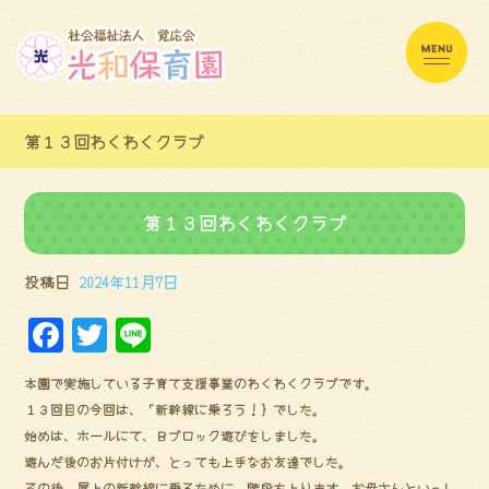
第１３回わくわくクラブ
第１３回わくわくクラブ
投稿日
2024年11月7日
F
Tw
Li
a
it
ne
本園で実施している子育て支援事業のわくわくクラブです。
ce
te
１３回目の今回は、「新幹線に乗ろう！｝でした。
bo
r
始めは、ホールにて、Ｂブロック遊びをしました。
ok
遊んだ後のお片付けが、とっても上手なお友達でした。
その後、屋上の新幹線に乗るために、階段を上ります。お母さんといっし