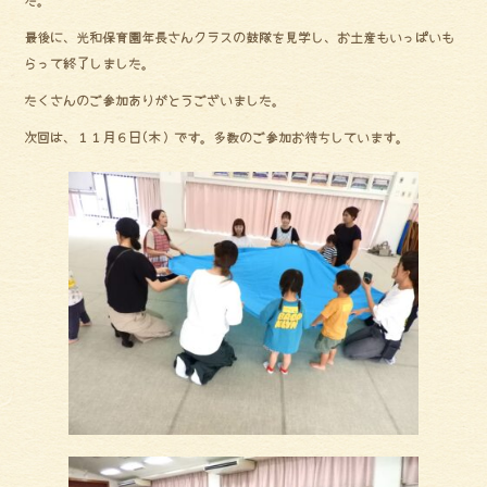
ok
最後に、光和保育園年長さんクラスの鼓隊を見学し、お土産もいっぱいも
らって終了しました。
たくさんのご参加ありがとうございました。
次回は、１１月６日(木）です。多数のご参加お待ちしています。