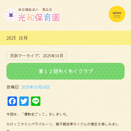
2025 10月
月別アーカイブ:
2025年10月
第１２回わくわくクラブ
投稿日
2025年10月16日
F
Tw
Li
a
it
ne
今回は、「運動会ごっこ」をしました。
ce
te
かけっこやミニパラバルーン、親子競技等たくさんの種目を楽しみまし
bo
r
た。