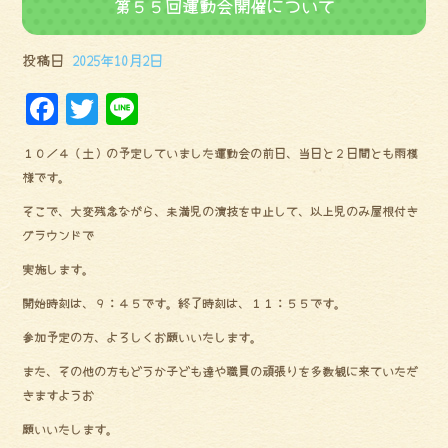
第５５回運動会開催について
投稿日
2025年10月2日
F
Tw
Li
a
it
ne
１０／４（土）の予定していました運動会の前日、当日と２日間とも雨模
ce
te
様です。
bo
r
そこで、大変残念ながら、未満児の演技を中止して、以上児のみ屋根付き
ok
グラウンドで
実施します。
開始時刻は、９：４５です。終了時刻は、１１：５５です。
参加予定の方、よろしくお願いいたします。
また、その他の方もどうか子ども達や職員の頑張りを多数観に来ていただ
きますようお
願いいたします。