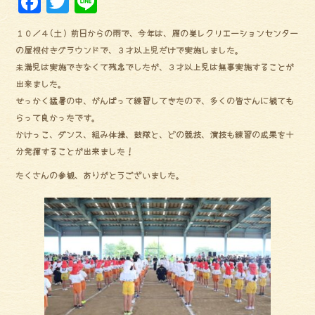
F
Tw
Li
a
it
ne
１０／４(土）前日からの雨で、今年は、雁の巣レクリエーションセンター
ce
te
の屋根付きグラウンドで、３才以上児だけで実施しました。
bo
r
未満児は実施できなくて残念でしたが、３才以上児は無事実施することが
ok
出来ました。
せっかく猛暑の中、がんばって練習してきたので、多くの皆さんに観ても
らって良かったです。
かけっこ、ダンス、組み体操、鼓隊と、どの競技、演技も練習の成果を十
分発揮することが出来ました！
たくさんの参観、ありがとうございました。