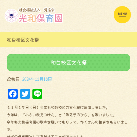
和白校区文化祭
和白校区文化祭
投稿日
2024年11月18日
F
Tw
Li
a
it
ne
１１月１７日（日）今年も和白校区の文化祭に出演しました。
ce
te
今年は、「小さい秋見つけた」と「歌え手のひら」を歌いました。
bo
r
今年も光和保育園の歌声を聴いてもらって、たくさんの拍手をもらいまし
ok
た。
地域の保育園として貢献することができました。