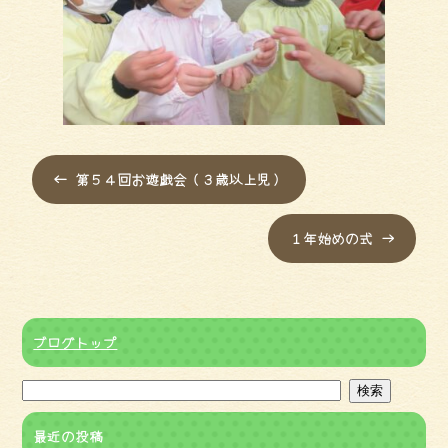
←
第５４回お遊戯会（３歳以上児）
１年始めの式
→
ブログトップ
最近の投稿