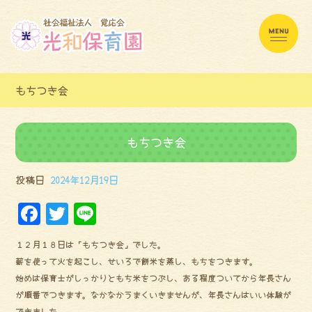
もちつき会
もちつき会
投稿日
2024年12月19日
F
Tw
Li
a
it
ne
１２月１８日は「もちつき会」でした。
ce
te
薪を使って火を起こし、せいろで餅米を蒸し、もちをつきます。
bo
r
始めは保育士がしっかりともち米をつぶし、ある程度ついてから年長さん
ok
が順番でつきます。なかなかうまくいきませんが、年長さんはいい体験が
できました。