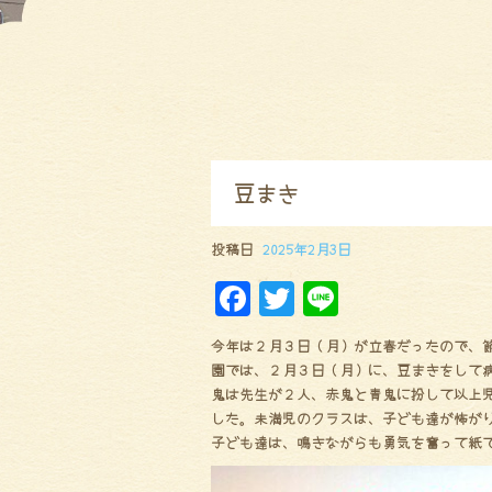
豆まき
投稿日
2025年2月3日
F
Tw
Li
a
it
ne
今年は２月３日（月）が立春だったので、
ce
te
園では、２月３日（月）に、豆まきをして
bo
r
鬼は先生が２人、赤鬼と青鬼に扮して以上
した。未満児のクラスは、子ども達が怖が
ok
子ども達は、鳴きながらも勇気を奮って紙