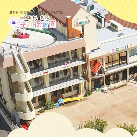
豆まき|社会福祉法人覚応会光和保育園