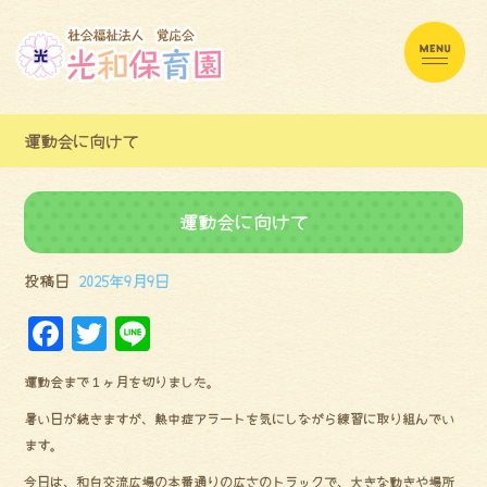
運動会に向けて
運動会に向けて
投稿日
2025年9月9日
F
Tw
Li
a
it
ne
運動会まで１ヶ月を切りました。
ce
te
暑い日が続きますが、熱中症アラートを気にしながら練習に取り組んでい
bo
r
ます。
ok
今日は、和白交流広場の本番通りの広さのトラックで、大きな動きや場所