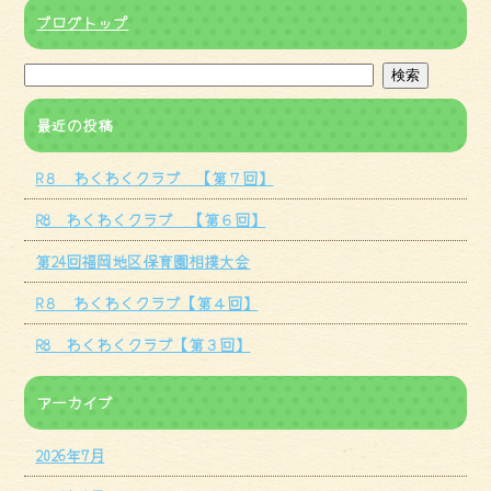
ブログトップ
最近の投稿
R８ わくわくクラブ 【第７回】
R8 わくわくクラブ 【第６回】
第24回福岡地区保育園相撲大会
R８ わくわくクラブ【第４回】
R8 わくわくクラブ【第３回】
アーカイブ
2026年7月