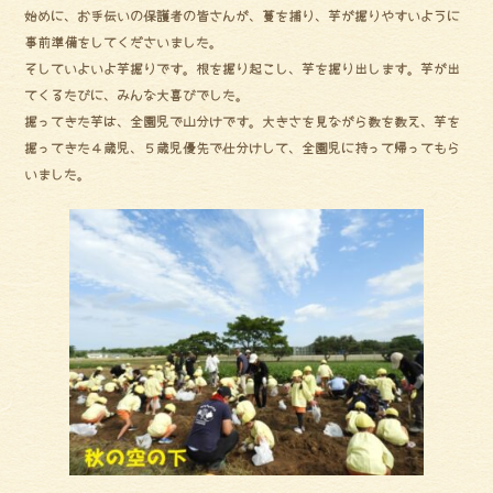
ok
始めに、お手伝いの保護者の皆さんが、蔓を捕り、芋が掘りやすいように
事前準備をしてくださいました。
そしていよいよ芋掘りです。根を掘り起こし、芋を掘り出します。芋が出
てくるたびに、みんな大喜びでした。
掘ってきた芋は、全園児で山分けです。大きさを見ながら数を数え、芋を
掘ってきた４歳児、５歳児優先で仕分けして、全園児に持って帰ってもら
いました。