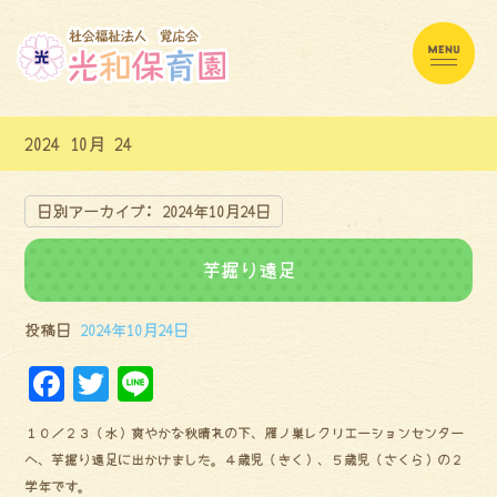
2024 10月 24
日別アーカイブ:
2024年10月24日
芋掘り遠足
投稿日
2024年10月24日
F
Tw
Li
a
it
ne
１０／２３（水）爽やかな秋晴れの下、雁ノ巣レクリエーションセンター
ce
te
へ、芋掘り遠足に出かけました。４歳児（きく）、５歳児（さくら）の２
bo
r
学年です。