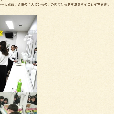
キー行進曲」合唱の「大切なもの」の両方とも無事演奏することができまし