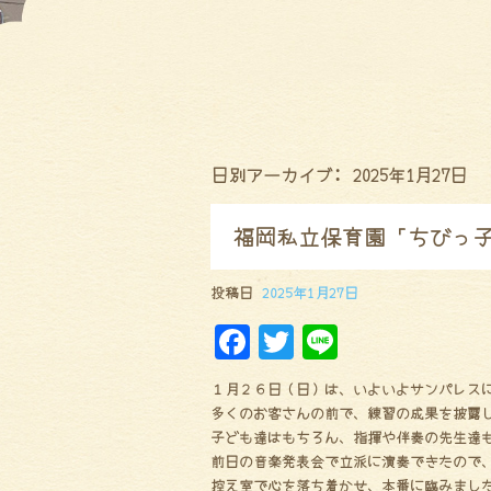
日別アーカイブ:
2025年1月27日
福岡私立保育園「ちびっ
投稿日
2025年1月27日
F
Tw
Li
a
it
ne
１月２６日（日）は、いよいよサンパレス
ce
te
多くのお客さんの前で、練習の成果を披露
bo
r
子ども達はもちろん、指揮や伴奏の先生達
前日の音楽発表会で立派に演奏できたので
ok
控え室で心を落ち着かせ、本番に臨みまし