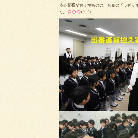
多少緊張があったものの、合奏の「ラデッ
た。
(^_^)