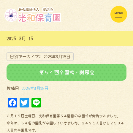
2025 3月 15
日別アーカイブ:
2025年3月15日
第５４回卒園式・謝恩会
投稿日
2025年3月15日
F
Tw
Li
a
it
ne
３月１５日土曜日、光和保育園第５４回目の卒園式が実施されました。
ce
te
今年は、６４名の園児が卒園していきました。２４７１人目から２５３４
bo
r
人目の卒園児です。