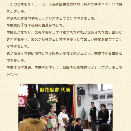
ok
一人の欠席もなく、一人一人保育証書を受け取り将来の夢をステージで発
表しました。
お別れの言葉や歌もしっかり声を出すことができました。
卒園式終了後は恒例の謝恩会でした。
雰囲気が変わり、工夫を凝らして作成されたお礼が込められた思い出のビ
デオを観たり、お父さん達の出し物を見たりして楽しい時間を過ごすこと
ができました。
式が始まった時は雨でしたが終わった後は雨が上がり、園庭で写真撮影も
できました。
卒園するお友達、卒園おめでとう！保護者の皆様ありがとうございました
(*^o^*)