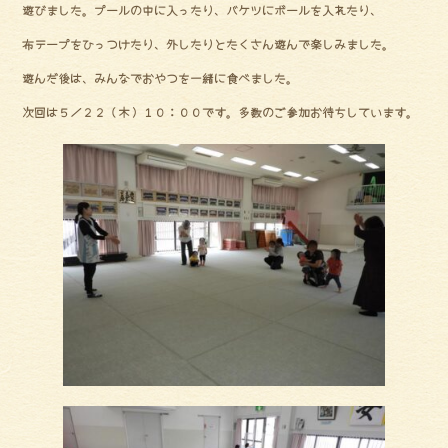
遊びました。プールの中に入ったり、バケツにボールを入れたり、
ok
布テープをひっつけたり、外したりとたくさん遊んで楽しみました。
遊んだ後は、みんなでおやつを一緒に食べました。
次回は５／２２（木）１０：００です。多数のご参加お待ちしています。