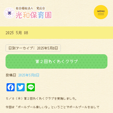
2025 5月 08
日別アーカイブ:
2025年5月8日
第２回わくわくクラブ
投稿日
2025年5月8日
F
Tw
Li
a
it
ne
５／８（木）第２回わくわくクラブを実施しました。
ce
te
今回は「ボールプール楽しいな」ということでボールプールを出して
bo
r