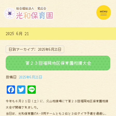
2025 6月 21
日別アーカイブ:
2025年6月21日
第２３回福岡地区保育園相撲大会
投稿日
2025年6月21日
F
Tw
Li
a
it
ne
今年も６月２１日（土）に、久山相撲場にて第２３回福岡地区保育園相撲
ce
te
大会が開催されました。
bo
r
当日は、光和保育園のA・B両チームとも２位と３位タイで予選を通過し、