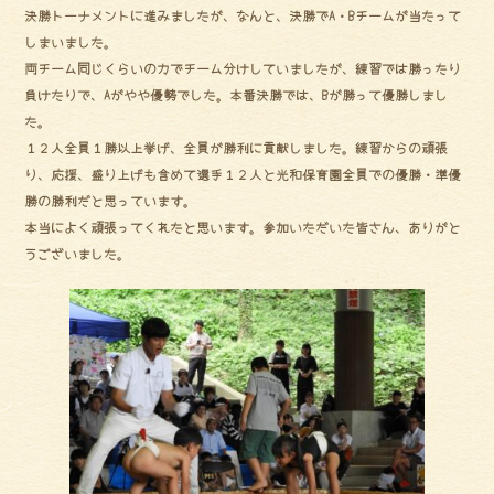
ok
決勝トーナメントに進みましたが、なんと、決勝でA・Bチームが当たって
しまいました。
両チーム同じくらいの力でチーム分けしていましたが、練習では勝ったり
負けたりで、Aがやや優勢でした。本番決勝では、Bが勝って優勝しまし
た。
１２人全員１勝以上挙げ、全員が勝利に貢献しました。練習からの頑張
り、応援、盛り上げも含めて選手１２人と光和保育園全員での優勝・準優
勝の勝利だと思っています。
本当によく頑張ってくれたと思います。参加いただいた皆さん、ありがと
うございました。