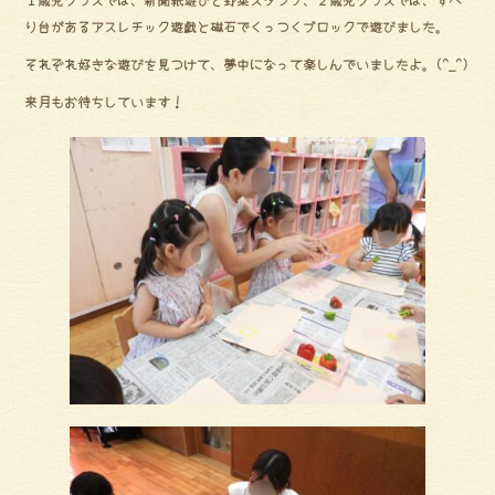
ok
り台があるアスレチック遊戯と磁石でくっつくブロックで遊びました。
それぞれ好きな遊びを見つけて、夢中になって楽しんでいましたよ。(^_^)
来月もお待ちしています！