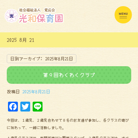
2025 8月 21
日別アーカイブ:
2025年8月21日
第９回わくわくクラブ
投稿日
2025年8月21日
F
Tw
Li
a
it
ne
今回は、１歳児、２歳児合わせて８名のお友達が参加し、各クラスの遊び
ce
te
に加わって、一緒に活動しました。
bo
r
１歳児クラスでは、新聞紙遊びと野菜スタンプ、２歳児クラスでは、すべ