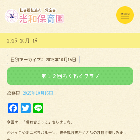
2025 10月 16
日別アーカイブ:
2025年10月16日
第１２回わくわくクラブ
投稿日
2025年10月16日
F
Tw
Li
a
it
ne
今回は、「運動会ごっこ」をしました。
ce
te
かけっこやミニパラバルーン、親子競技等たくさんの種目を楽しみまし
bo
r
た。