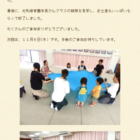
ok
最後に、光和保育園年長さんクラスの鼓隊を見学し、お土産もいっぱいも
らって終了しました。
たくさんのご参加ありがとうございました。
次回は、１１月６日(木）です。多数のご参加お待ちしています。