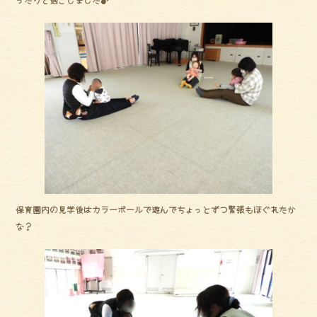
ok
保育園内の見学後はカラーボールで遊んでちょっとずつ緊張もほぐれたか
な？