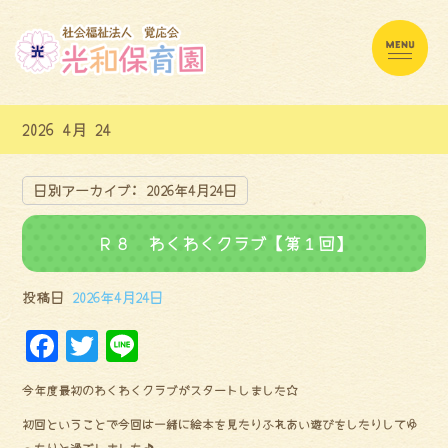
2026 4月 24
日別アーカイブ:
2026年4月24日
Ｒ８ わくわくクラブ【第１回】
投稿日
2026年4月24日
F
Tw
Li
a
it
ne
今年度最初のわくわくクラブがスタートしました☆
ce
te
初回ということで今回は一緒に絵本を見たりふれあい遊びをしたりしてゆ
bo
r
ったりと過ごしました♪