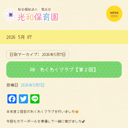
2026 5月 07
日別アーカイブ:
2026年5月7日
R8 わくわくクラブ【第２回】
投稿日
2026年5月7日
F
Tw
Li
a
it
ne
本年度２回目のわくわくクラブを行いました
ce
te
今回もカラーボールを準備して一緒に遊びました♪
bo
r