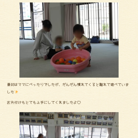
ok
最初はママにべったりでしたが、だんだん慣れてくると離れて遊べていま
した
お片付けもとても上手にしてくれましたよ♡