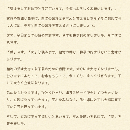
「明けましておめでとうございます。今年もよろしくお願いします。」
家族や親戚や先生に、新年の挨拶はきちんと言えましたか？今年初めて会
う人には、きちと新年の挨拶を言えるようにしましょう。
さて、今日は１年の始めの式です。今年も書き初めをしました。今年はこ
れです。
「芽」です。「め」と読みます。植物の芽と、物事の始まりという意味が
あります。
植物の芽は大きくなる前の始めの段階です。すぐには大きくなりません。
おひさまにあたって、お水をもらって、ゆっくり、ゆっくり育ちます。そ
して大きく立派になります。
みんなもおなじです。ひとりひとり、違うスピードで少しずつ大きくな
り、立派になっていきます。そんなみんなを、先生達はとても大切に育て
ていこうと思っています。
そして、立派に育って欲しいと思います。そんな願いを込めて、「芽」を
書きました。