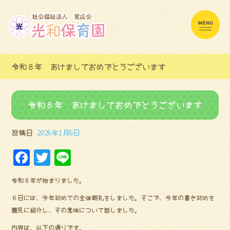
令和８年 あけましておめでとうございます
令和８年 あけましておめでとうございます
投稿日
2026年1月6日
F
Tw
Li
a
it
ne
令和８年が始まりました。
ce
te
６日には、今年初めての全体朝礼をしました。そこで、今年の書き初めを
bo
r
園児に紹介し、その意味について話しました。
ok
内容は、以下の通りです。