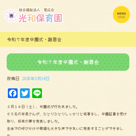
令和７年度卒園式・謝恩会
令和７年度卒園式・謝恩会
投稿日
2026年3月14日
F
Tw
Li
a
it
ne
３月１４日（土）、卒園式が行われました。
ce
te
６５名の年長さんが、ひとりひとりしっかりと返事をし、卒園証書を受け
bo
r
取り、将来の夢を発表しました。
ok
全体での呼びかけや歌唱も大きな声できれいに発表することができまし
た。