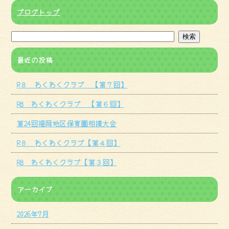
ブログトップ
最近の投稿
R８ わくわくクラブ 【第７回】
R8 わくわくクラブ 【第６回】
第24回福岡地区保育園相撲大会
R８ わくわくクラブ【第４回】
R8 わくわくクラブ【第３回】
アーカイブ
2026年7月