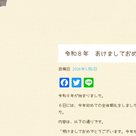
令和８年 あけましてお
投稿日
2026年1月6日
F
Tw
Li
a
it
ne
令和８年が始まりました。
ce
te
６日には、今年初めての全体朝礼をしまし
bo
r
た。
ok
内容は、以下の通りです。
「明けましておめでとうございます。今年