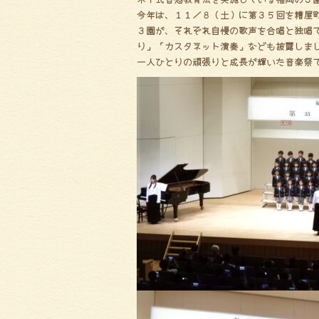
ce
te
今年は、１１／８（土）に第３５回を糟屋
bo
r
３園が、それぞれ自慢の歌声を合唱と独唱
り」「カスタネット演奏」なども披露しま
ok
一人ひとりの頑張りと成長が輝いた音楽祭