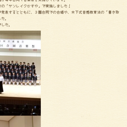
町の「サンレイクかすや」で実施しました！
で発表するとともに、３園合同での合唱や、木下式音感教育法の「書き取
した。
でした。