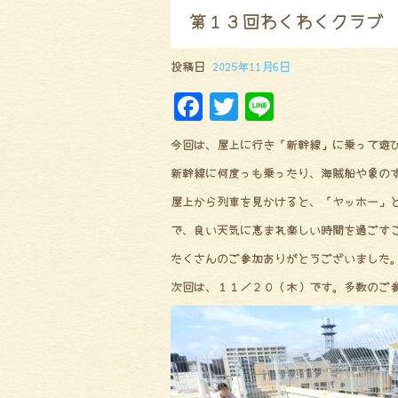
第１３回わくわくクラブ
投稿日
2025年11月6日
F
Tw
Li
a
it
ne
今回は、屋上に行き「新幹線」に乗って遊
ce
te
新幹線に何度っも乗ったり、海賊船や象の
bo
r
屋上から列車を見かけると、「ヤッホー」
ok
で、良い天気に恵まれ楽しい時間を過ごす
たくさんのご参加ありがとうございました
次回は、１１／２０（木）です。多数のご