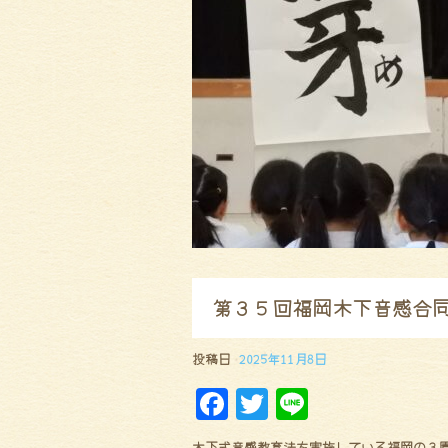
第３５回福岡木下音感合
投稿日
2025年11月8日
F
Tw
Li
a
it
ne
木下式音感教育法を実施している福岡の３